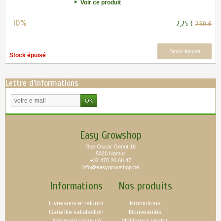
Voir ce produit
-10%
2,25 €
2,50 €
Stock épuisé
Stock épuisé
Lettre d'informations
Easy Growshop
Rue Oscar Genot 16
5020 Namur
+32 470 20 68 47
info@easygrowshop.be
Informations
Nos produits
Livraisons et retours
Promotions
Garantie satisfaction
Nouveautés
Paiement sécurisé
Meilleures ventes