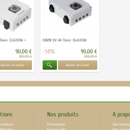
 Timer 12x600W +
DAVIN DV-44 Timer 16x600W
90,00 €
-50%
90,00 €
180,00 €
180,00 €
Ajouter au panier
Ajouter au panier
tions
Nos produits
A prop
t retours
Promotions
Qui somme
isfaction
Nouveautés
Nos magas