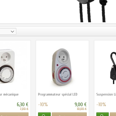
ur mécanique
Programmateur spécial LED
Suspension L
6,30 €
-10%
9,00 €
-10%
7,00 €
10,00 €