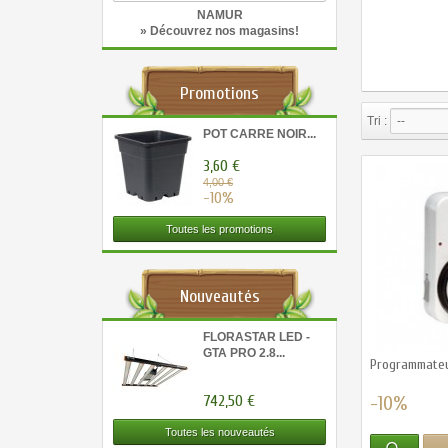
NAMUR
» Découvrez nos magasins!
Promotions
Tri :
--
POT CARRE NOIR...
3,60 €
4,00 €
-10%
Toutes les promotions
Nouveautés
FLORASTAR LED -
GTA PRO 2.8...
Programmate
-10%
742,50 €
Toutes les nouveautés