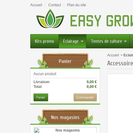
Accueil
Contact
Plan du site
Kits promo
Eclairage
Tentes de culture
Accueil
>
Eclai
Panier
Accessoir
Aucun produit
Livraison
0,00 €
Total
0,00 €
Panier
Commander
Nos magasins