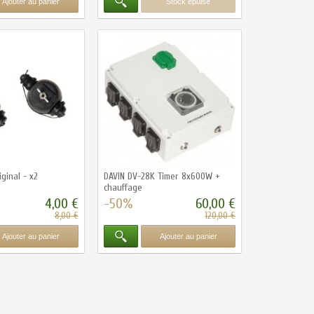
Ajouter au panier
Stock épuisé
ginal - x2
DAVIN DV-28K Timer 8x600W +
chauffage
4,00 €
-50%
60,00 €
8,00 €
120,00 €
Ajouter au panier
Ajouter au panier