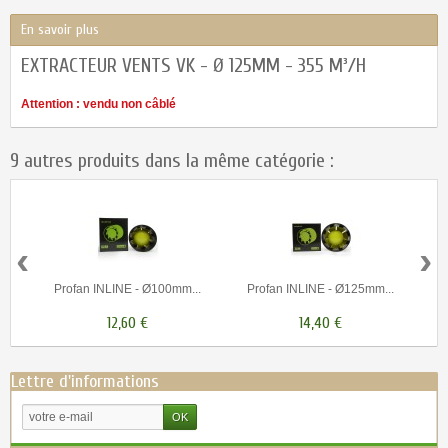
En savoir plus
EXTRACTEUR VENTS VK - Ø 125MM - 355 M³/H
Attention : vendu non câblé
9 autres produits dans la même catégorie :
‹
›
Profan INLINE - Ø100mm...
Profan INLINE - Ø125mm...
P
12,60 €
14,40 €
Lettre d'informations