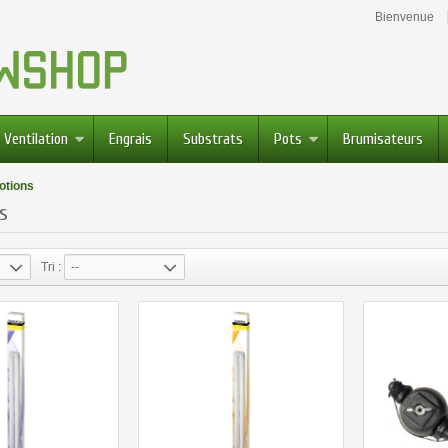
Bienvenue
Ventilation
Engrais
Substrats
Pots
Brumisateurs
otions
s
Tri :
--