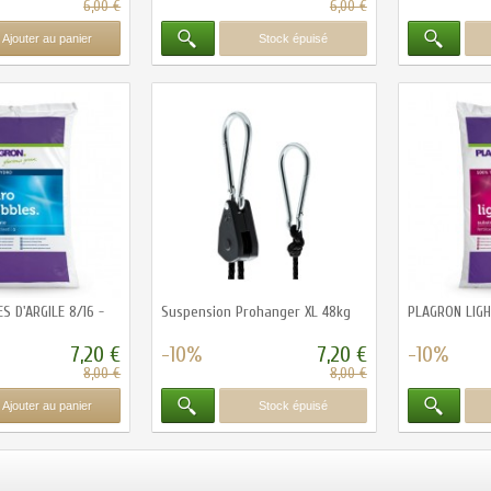
6,00 €
6,00 €
Ajouter au panier
Stock épuisé
S D'ARGILE 8/16 -
Suspension Prohanger XL 48kg
PLAGRON LIGH
7,20 €
-10%
7,20 €
-10%
8,00 €
8,00 €
Ajouter au panier
Stock épuisé