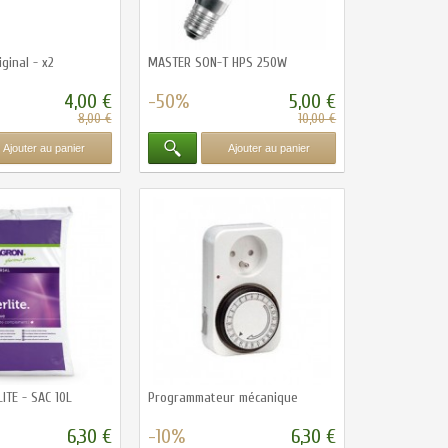
ginal - x2
MASTER SON-T HPS 250W
4,00 €
-50%
5,00 €
8,00 €
10,00 €
Ajouter au panier
Ajouter au panier
ITE - SAC 10L
Programmateur mécanique
6,30 €
-10%
6,30 €