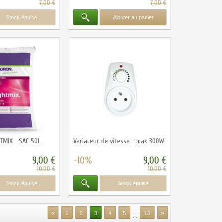
7,00 €
7,00 €
Stock épuisé
Ajouter au panier
TMIX - SAC 50L
Variateur de vitesse - max 300W
9,00 €
-10%
9,00 €
10,00 €
10,00 €
Stock épuisé
Stock épuisé
«
»
1
2
3
4
5
15
...