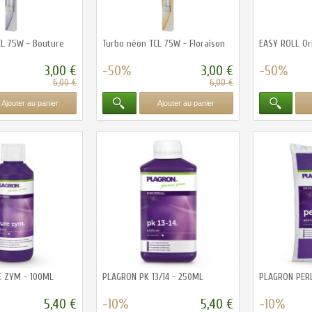
CL 75W - Bouture
Turbo néon TCL 75W - Floraison
EASY ROLL Ori
3,00 €
-50%
3,00 €
-50%
6,00 €
6,00 €
Ajouter au panier
Ajouter au panier
 ZYM - 100ML
PLAGRON PK 13/14 - 250ML
PLAGRON PERL
5,40 €
-10%
5,40 €
-10%