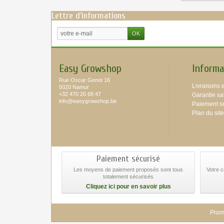
Lettre d'informations
Easy Growshop
Informa
Rue Oscar Genot 16
Livraisons e
5020 Namur
+32 470 20 68 47
Garantie sat
info@easygrowshop.be
Paiement s
Plan du site
Paiement sécurisé
Les moyens de paiement proposés sont tous
Votre 
totalement sécurisés
Cliquez ici pour en savoir plus
Prom