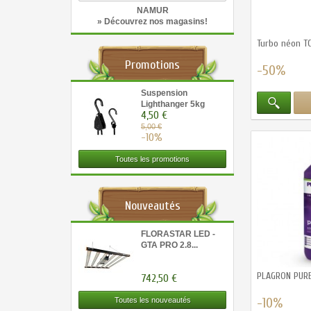
NAMUR
» Découvrez nos magasins!
Turbo néon T
Promotions
-50%
Suspension
Lighthanger 5kg
4,50 €
5,00 €
-10%
Toutes les promotions
Nouveautés
FLORASTAR LED -
GTA PRO 2.8...
PLAGRON PURE
742,50 €
-10%
Toutes les nouveautés