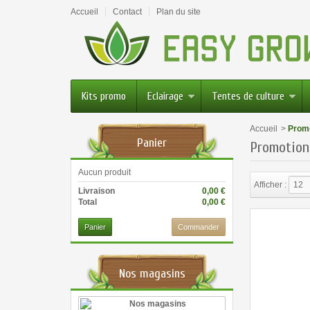
Accueil
Contact
Plan du site
Kits promo
Eclairage
Tentes de culture
Accueil
>
Prom
Panier
Promotion
Aucun produit
Afficher :
12
Livraison
0,00 €
Total
0,00 €
Panier
Commander
Nos magasins