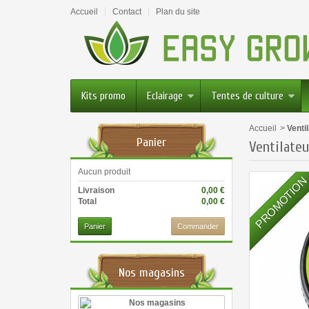
Accueil
Contact
Plan du site
Kits promo
Eclairage
Tentes de culture
Accueil
>
Venti
Panier
Ventilateu
Aucun produit
PROMOTIO
Livraison
0,00 €
Total
0,00 €
Panier
Commander
Nos magasins