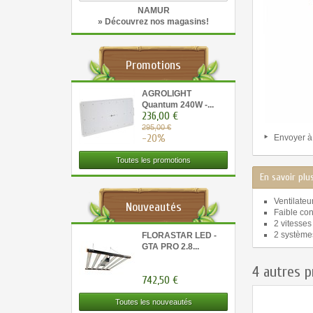
NAMUR
» Découvrez nos magasins!
Promotions
AGROLIGHT
Quantum 240W -...
236,00 €
295,00 €
-20%
Envoyer à
Toutes les promotions
En savoir plu
Ventilateur
Nouveautés
Faible co
2 vitesses
2 systèmes
FLORASTAR LED -
GTA PRO 2.8...
4 autres p
742,50 €
Toutes les nouveautés