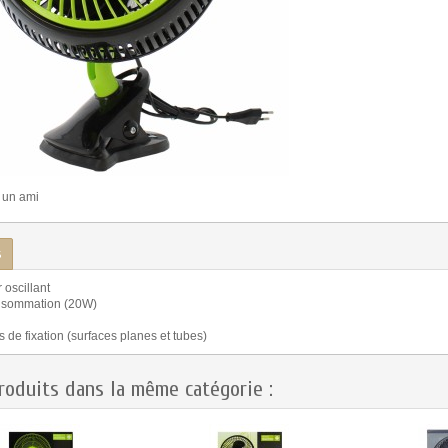
 un ami
s
 oscillant
nsommation (20W)
 de fixation (surfaces planes et tubes)
roduits dans la même catégorie :