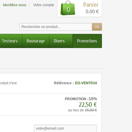
Panier
Identifiez-vous
Votre compte
0
0.00 €
Testeurs
Bouturage
Divers
Promotions
oduit n'est
Référence :
EG-VENT034
-10%
PROMOTION
22,50 €
au lieu de
25,00 €