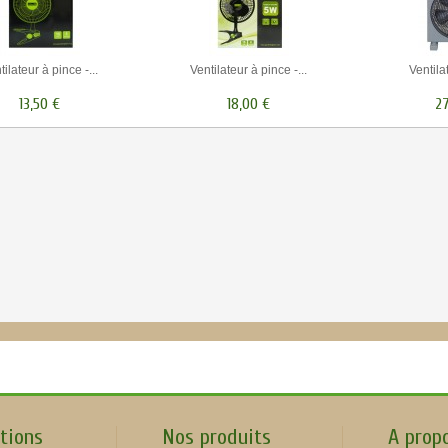
tilateur à pince -...
Ventilateur à pince -...
Ventilat
13,50 €
18,00 €
27
tions
Nos produits
A prop